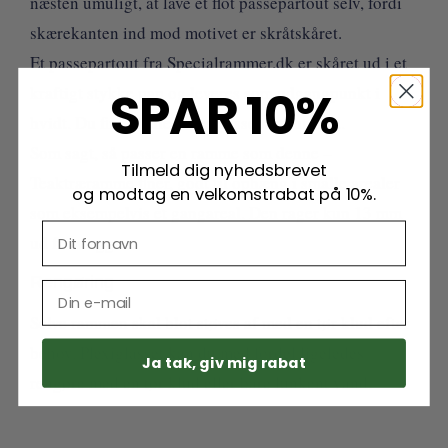
næsten umuligt, at lave et flot passepartout selv, fordi
skærekanten ind mod motivet er skråtskåret.
Et passepartout fra Specialrammer.dk er skåret ud i et
SPAR 10%
kraftigt stykke pap og leveres som udgangpunkt i
hvidt. Du finder alle vores passepartout
.
HER
Som sagt, så passer en ramme som denne –
Tilmeld dig nyhedsbrevet
Teaktræramme finer, godt til ophæng i smalle arealer
og modtag en velkomstrabat på 10%.
som eksempelvis et gangareal. Den rager kun 13 mm
ud fra væggen.
Rengøring
Selve rammen skal blot støves af med en tør klud efter
behov. Plexiglasset kan du med fordel ligeledes
Ja tak, giv mig rabat
rengøre med en tør klud eller bare lunkent vand.