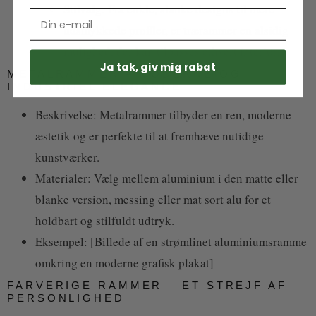
Stilvalg: Fra enkle, slanke designs til mere
udsmykkede profiler, er trærammer en alsidig
mulighed, der kan tilpasses ethvert interiør.
Ja tak, giv mig rabat
METALRAMMER – MODERNE OG
INDUSTRIEL ELEGANCE
Beskrivelse: Metalrammer tilbyder en ren, moderne
æstetik og er perfekte til at fremhæve nutidige
kunstværker.
Materialer: Vælg mellem aluminium i den matte eller
blanke version, messing eller mat sort alu for et
holdbart og stilfuldt udtryk.
Eksempel: [Billede af en strømlinet aluminiumsramme
omkring en moderne grafisk plakat]
FARVERIGE RAMMER – ET STREJF AF
PERSONLIGHED