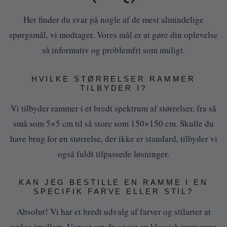
Her finder du svar på nogle af de mest almindelige
spørgsmål, vi modtager. Vores mål er at gøre din oplevelse
så informativ og problemfri som muligt.
HVILKE STØRRELSER RAMMER
TILBYDER I?
Vi tilbyder rammer i et bredt spektrum af størrelser, fra så
små som 5×5 cm til så store som 150×150 cm. Skulle du
have brug for en størrelse, der ikke er standard, tilbyder vi
også fuldt tilpassede løsninger.
KAN JEG BESTILLE EN RAMME I EN
SPECIFIK FARVE ELLER STIL?
Absolut! Vi har et bredt udvalg af farver og stilarter at
vælge imellem. Uanset om du søger en klassisk træramme