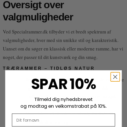
Oversigt over
valgmuligheder
Ved Specialrammer.dk tilbyder vi et bredt spektrum af
valgmuligheder, hver med sin unikke stil og karakteristik.
Uanset om du søger en klassisk eller moderne ramme, har vi
noget, der passer til dit kunstværk og din smag.
TRÆRAMMER – TIDLØS NATUR
SPAR 10%
Beskrivelse: Trærammer er kendt for deres varme
og klassiske æstetik. De er ideelle til både
traditionelle og moderne kunstværker.
Se også
Tilmeld dig nyhedsbrevet
trærammer i standardmål.
og modtag en velkomstrabat på 10%.
Materialer: Vi tilbyder et udvalg fra finér til
solidt hårdtræ som eg.